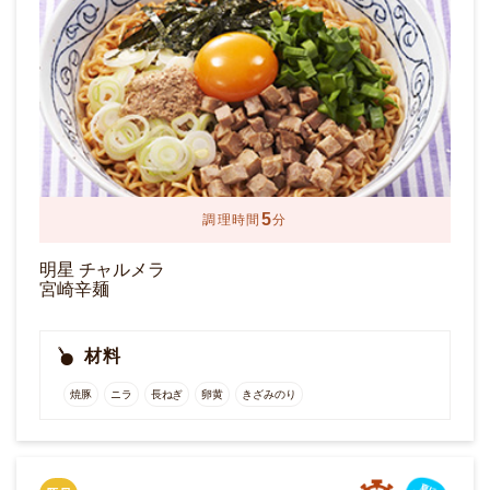
5
調理時間
分
明星 チャルメラ
宮崎辛麺
材料
焼豚
ニラ
長ねぎ
卵黄
きざみのり