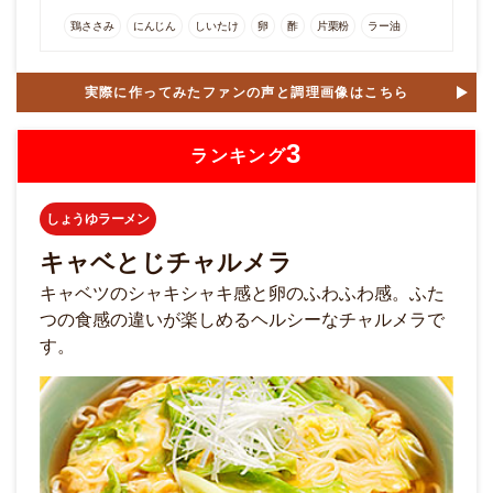
鶏ささみ
にんじん
しいたけ
卵
酢
片栗粉
ラー油
実際に作ってみたファンの声と調理画像はこちら
3
ランキング
しょうゆラーメン
キャベとじチャルメラ
キャベツのシャキシャキ感と卵のふわふわ感。ふた
つの食感の違いが楽しめるヘルシーなチャルメラで
す。