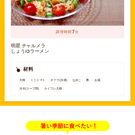
7
調理時間
分
明星 チャルメラ
しょうゆラーメン
材料
大根
ミニトマト
オクラ(冷凍)
なめこ
酢
お湯
冷水(スープ用)
カイワレ大根