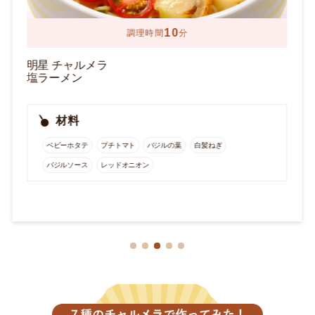
5
調理時間
分
明星 チャルメラ
しょうゆラーメン
材料
カット野菜
豚肉 ※冷凍のミックスシーフードを使うと海鮮あんかけ風になりま
す。
片栗粉