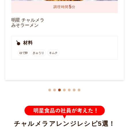
8
調理時間
分
明星 チャルメラ
豚骨
材料
キャベツ
もやし
焼豚
万能ねぎ
きくらげ
紅生姜
チャルメラアレンジレシピ5選！