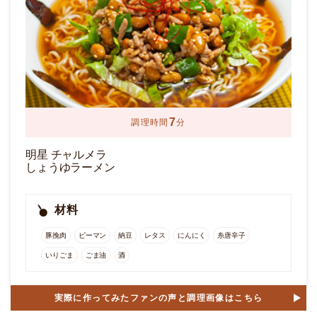
7
調理時間
分
明星 チャルメラ
しょうゆラーメン
材料
豚挽肉
ピーマン
納豆
レタス
にんにく
糸唐辛子
いりごま
ごま油
酒
実際に作ってみたファンの声と調理画像はこちら