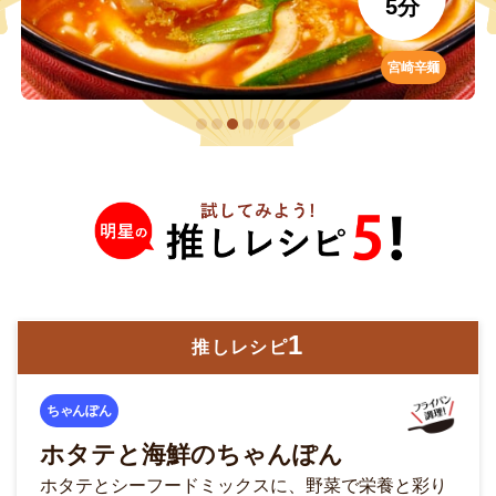
7分
ちゃんぽん
2
推しレシピ
みそラーメン
温玉チャルメラ
温泉たまごをちょこんと乗せてねぎを添えるだけ。