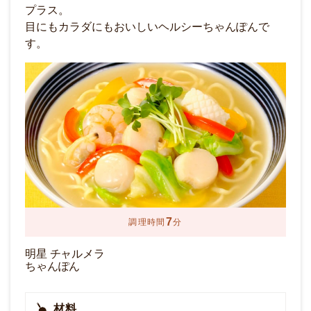
超スピードチャルメラのできあがり！
4
調理時間
分
明星 チャルメラ
みそラーメン
材料
温泉たまご
小ねぎ