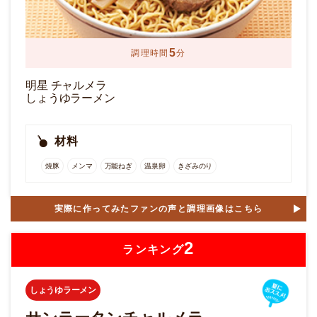
5
調理時間
分
明星 チャルメラ
しょうゆラーメン
材料
焼豚
メンマ
万能ねぎ
温泉卵
きざみのり
実際に作ってみたファンの声と調理画像はこちら
2
ランキング
しょうゆラーメン