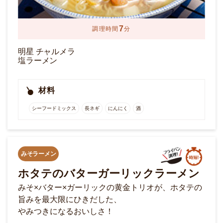
7
調理時間
分
明星 チャルメラ
塩ラーメン
材料
シーフードミックス
長ネギ
にんにく
酒
みそラーメン
ホタテのバターガーリックラーメン
みそ×バター×ガーリックの黄金トリオが、ホタテの
旨みを最大限にひきだした、
やみつきになるおいしさ！