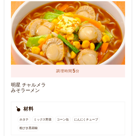
5
調理時間
分
明星 チャルメラ
みそラーメン
材料
ホタテ
ミックス野菜
コーン缶
にんにくチューブ
粗びき黒胡椒