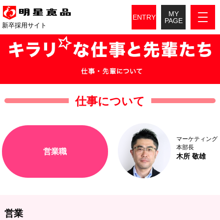
MY
ENTRY
PAGE
新卒採用サイト
仕事について
マーケティング
本部長
営業職
木所 敬雄
営業