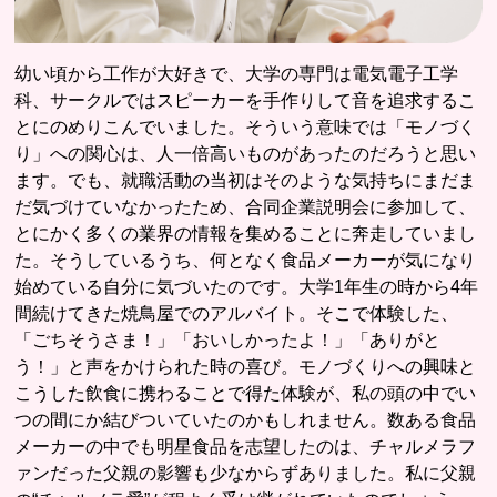
幼い頃から工作が大好きで、大学の専門は電気電子工学
科、サークルではスピーカーを手作りして音を追求するこ
とにのめりこんでいました。そういう意味では「モノづく
り」への関心は、人一倍高いものがあったのだろうと思い
ます。でも、就職活動の当初はそのような気持ちにまだま
だ気づけていなかったため、合同企業説明会に参加して、
とにかく多くの業界の情報を集めることに奔走していまし
た。そうしているうち、何となく食品メーカーが気になり
始めている自分に気づいたのです。大学1年生の時から4年
間続けてきた焼鳥屋でのアルバイト。そこで体験した、
「ごちそうさま！」「おいしかったよ！」「ありがと
う！」と声をかけられた時の喜び。モノづくりへの興味と
こうした飲食に携わることで得た体験が、私の頭の中でい
つの間にか結びついていたのかもしれません。数ある食品
メーカーの中でも明星食品を志望したのは、チャルメラフ
ァンだった父親の影響も少なからずありました。私に父親