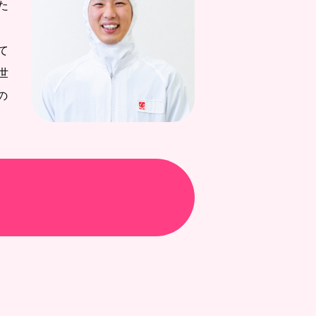
た
て
世
の