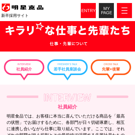
MY
ENTRY
PAGE
新卒採用サイト
INTERVIEW
FRESHER’S TALK
CROSS TALK
社員紹介
若手社員座談会
先輩×後輩
社員紹介
明星食品では、お客様に本当に喜んでいただける商品を「最高
の状態」でお届けするために、各部門が日々切磋琢磨し、相互
に連携し合いながら仕事に取り組んでいます。ここでは、それ
ぞれの部門が担う役割とその最前線で活躍する先輩社員たちの