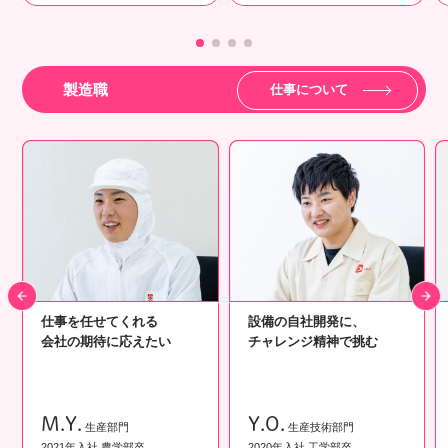
製造職
仕事について
仕事を任せてくれる
設備の自社開発に、
会社の期待に応えたい
チャレンジ精神で挑む
M.Y.
Y.O.
生産部門
生産技術部門
2021年入社 農学部卒
2020年入社 工学部卒