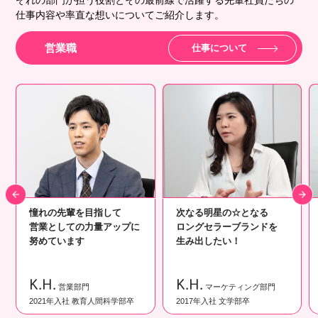
仕事内容や率直な想いについてご紹介します。
営業職
仕事について
憧れの先輩を目指して
次なる明星の☆となる
営業としての力量アップに
ロングセラーブランドを
努めています
生み出したい！
K.H.
K.H.
営業部門
マーケティング部門
2021年入社 教育人間科学部卒
2017年入社 文学部卒