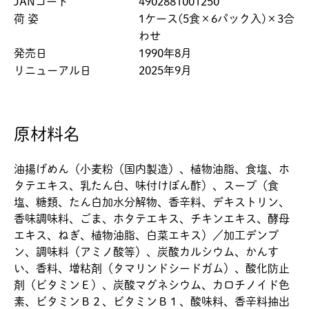
JANコード
4902881001250
荷 姿
1ケース(5食×6パック入)×3合
わせ
発売日
1990年8月
リニューアル日
2025年9月
原材料名
油揚げめん（小麦粉（国内製造）、植物油脂、食塩、ホ
タテエキス、乳たん白、味付けぽん酢）、スープ（食
塩、糖類、たん白加水分解物、香辛料、デキストリン、
香味調味料、ごま、ホタテエキス、チキンエキス、酵母
エキス、ねぎ、植物油脂、白菜エキス）／加工デンプ
ン、調味料（アミノ酸等）、炭酸カルシウム、かんす
い、香料、増粘剤（タマリンドシードガム）、酸化防止
剤（ビタミンＥ）、炭酸マグネシウム、カロチノイド色
素、ビタミンＢ２、ビタミンＢ１、酸味料、香辛料抽出