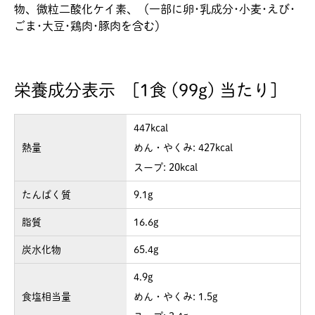
物、微粒二酸化ケイ素、（一部に卵･乳成分･小麦･えび･
ごま･大豆･鶏肉･豚肉を含む）
栄養成分表示 [1食 (99g) 当たり]
447kcal
熱量
めん・やくみ: 427kcal
スープ: 20kcal
たんぱく質
9.1g
脂質
16.6g
炭水化物
65.4g
4.9g
食塩相当量
めん・やくみ: 1.5g