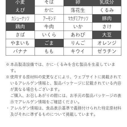
小麦
そば
卵
乳成分
えび
かに
落花生
くるみ
カシューナッツ
アーモンド
マカダミアナッツ
豚肉
鶏肉
牛肉
いか
さけ
さば
いくら
あわび
大豆
やまいも
ごま
りんご
オレンジ
バナナ
もも
キウイ
ゼラチン
※
本品製造設備では、かに･くるみを含む製品を生産していま
す。
※
使用する原材料の変更などにより、ウェブサイトに掲載されて
いるアレルゲン情報と、製品パッケージに記載されている内容
が異なる場合もございます。
ご購入、お召しあがりの際には、お手元の製品パッケージの表
示でアレルゲン情報をご確認ください。
・
アレルゲン情報は、食品表示基準で義務付けられた特定原材料
及びそれに準ずるものについて掲載しています。