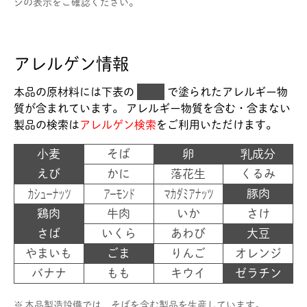
ジの表示をご確認ください。
アレルゲン情報
本品の原材料には下表の
■
で塗られた
アレルギー物
質が含まれています。 アレルギー物質を含む・含まない
製品の検索は
アレルゲン検索
をご利用いただけます。
小麦
そば
卵
乳成分
えび
かに
落花生
くるみ
カシューナッツ
アーモンド
マカダミアナッツ
豚肉
鶏肉
牛肉
いか
さけ
さば
いくら
あわび
大豆
やまいも
ごま
りんご
オレンジ
バナナ
もも
キウイ
ゼラチン
※
本品製造設備では、そばを含む製品を生産しています。