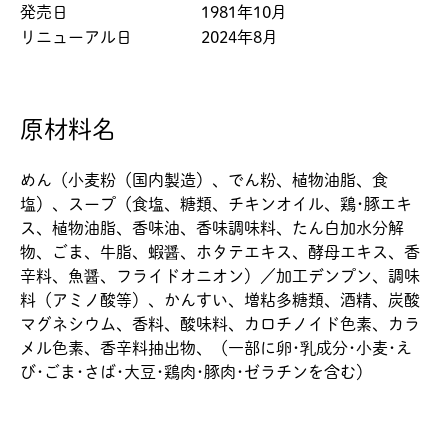
発売日
1981年10月
リニューアル日
2024年8月
原材料名
めん（小麦粉（国内製造）、でん粉、植物油脂、食
塩）、スープ（食塩、糖類、チキンオイル、鶏･豚エキ
ス、植物油脂、香味油、香味調味料、たん白加水分解
物、ごま、牛脂、蝦醤、ホタテエキス、酵母エキス、香
辛料、魚醤、フライドオニオン）／加工デンプン、調味
料（アミノ酸等）、かんすい、増粘多糖類、酒精、炭酸
マグネシウム、香料、酸味料、カロチノイド色素、カラ
メル色素、香辛料抽出物、（一部に卵･乳成分･小麦･え
び･ごま･さば･大豆･鶏肉･豚肉･ゼラチンを含む）