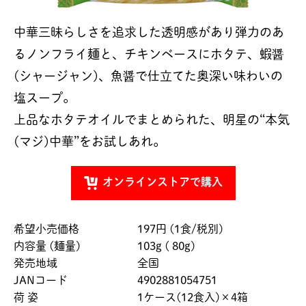
中華三昧らしさを追求した透明感があり弾力のあ
るノンフライ麺と、チキンベースにホタテ、蝦醤
(シャージャン)、魚醤で仕立てた奥深い味わいの
塩スープ。
上品なホタテオイルでまとめられた、明星の“本気
(マジ)中華”をお試しあれ。
オンラインストアで購入
希望小売価格
197円 (1食/税別)
内容量 (麺量)
103g ( 80g)
発売地域
全国
JANコード
4902881054751
荷 姿
1ケース(12食入)×4箱