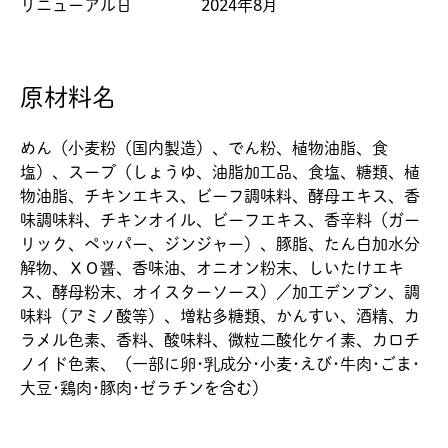
リニューアル日
2024年8月
原材料名
めん（小麦粉（国内製造）、でん粉、植物油脂、食
塩）、スープ（しょうゆ、油脂加工品、食塩、糖類、植
物油脂、チキンエキス、ビーフ調味料、酵母エキス、香
味調味料、チキンオイル、ビーフエキス、香辛料（ガー
リック、ペッパー、ジンジャー）、豚脂、たん白加水分
解物、ＸＯ醤、香味油、オニオン粉末、しいたけエキ
ス、酵母粉末、オイスターソース）／加工デンプン、調
味料（アミノ酸等）、増粘多糖類、かんすい、酒精、カ
ラメル色素、香料、酸味料、微粒二酸化ケイ素、カロチ
ノイド色素、（一部に卵･乳成分･小麦･えび･牛肉･ごま･
大豆･鶏肉･豚肉･ゼラチンを含む）