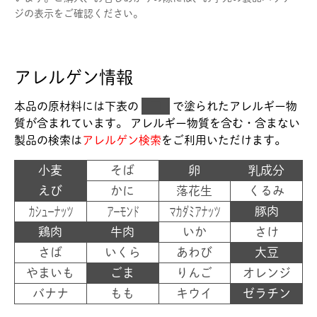
ジの表示をご確認ください。
アレルゲン情報
本品の原材料には下表の
■
で塗られた
アレルギー物
質が含まれています。 アレルギー物質を含む・含まない
製品の検索は
アレルゲン検索
をご利用いただけます。
小麦
そば
卵
乳成分
えび
かに
落花生
くるみ
カシューナッツ
アーモンド
マカダミアナッツ
豚肉
鶏肉
牛肉
いか
さけ
さば
いくら
あわび
大豆
やまいも
ごま
りんご
オレンジ
バナナ
もも
キウイ
ゼラチン