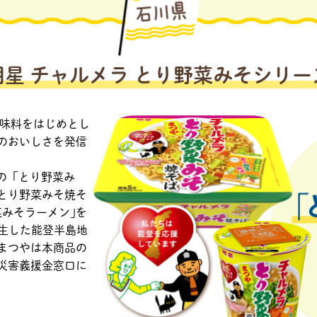
明星 チャルメラ
とり野菜みそシリー
調味料をはじめとし
のおいしさを発信
やの「とり野菜み
 とり野菜みそ焼そ
菜みそラーメン｣を
発生した能登半島地
まつやは本商品の
災害義援金窓口に