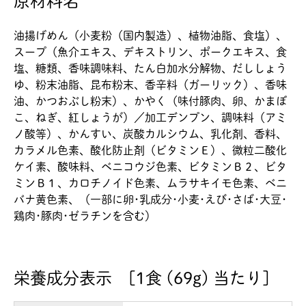
原材料名
油揚げめん（小麦粉（国内製造）、植物油脂、食塩）、
スープ（魚介エキス、デキストリン、ポークエキス、食
塩、糖類、香味調味料、たん白加水分解物、だししょう
ゆ、粉末油脂、昆布粉末、香辛料（ガーリック）、香味
油、かつおぶし粉末）、かやく（味付豚肉、卵、かまぼ
こ、ねぎ、紅しょうが）／加工デンプン、調味料（アミ
ノ酸等）、かんすい、炭酸カルシウム、乳化剤、香料、
カラメル色素、酸化防止剤（ビタミンＥ）、微粒二酸化
ケイ素、酸味料、ベニコウジ色素、ビタミンＢ２、ビタ
ミンＢ１、カロチノイド色素、ムラサキイモ色素、ベニ
バナ黄色素、（一部に卵･乳成分･小麦･えび･さば･大豆･
鶏肉･豚肉･ゼラチンを含む）
栄養成分表示 [1食 (69g) 当たり]