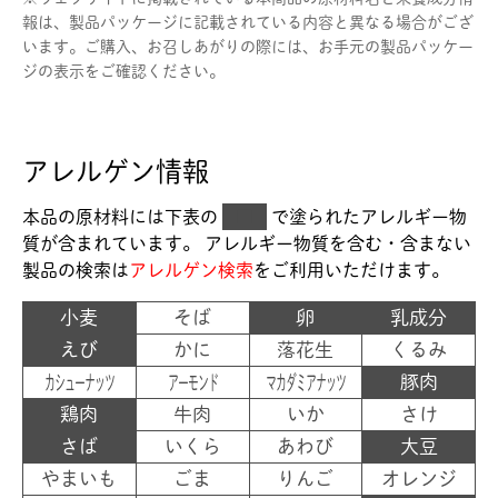
報は、製品パッケージに記載されている内容と異なる場合がござ
います。ご購入、お召しあがりの際には、お手元の製品パッケー
ジの表示をご確認ください。
アレルゲン情報
本品の原材料には下表の
■
で塗られた
アレルギー物
質が含まれています。 アレルギー物質を含む・含まない
製品の検索は
アレルゲン検索
をご利用いただけます。
小麦
そば
卵
乳成分
えび
かに
落花生
くるみ
カシューナッツ
アーモンド
マカダミアナッツ
豚肉
鶏肉
牛肉
いか
さけ
さば
いくら
あわび
大豆
やまいも
ごま
りんご
オレンジ