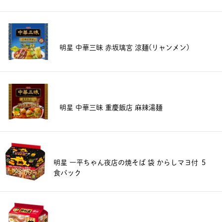
明星 中華三昧 赤坂璃宮 涼麺(リャンメン)
明星 中華三昧 重慶飯店 麻辣湯麺
明星 一平ちゃん夜店の焼そば 袋 からしマヨ付 ５
食パック