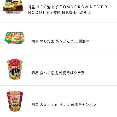
明星 ＮＥＯ油そば ＴＯＭＯＲＲＯＷ ＮＥＶＥＲ
ＮＯＯＤＬＥＳ監修 舞茸香る牛油そば
明星 のりたま 焼うどん だし醤油味
明星 食べて応援 沖縄そばタテ型
明星 Ａｓｉａｎ Ｈｏｔ 韓国チャンポン