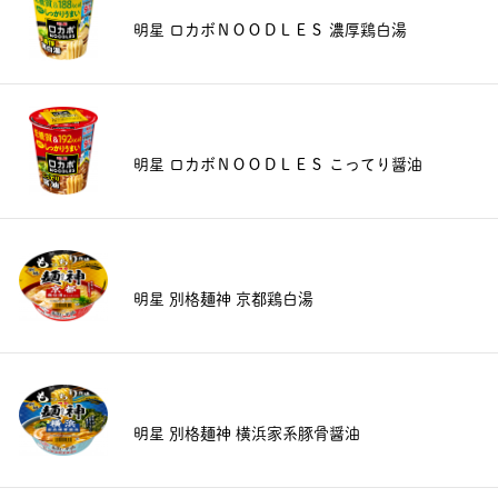
明星 ロカボＮＯＯＤＬＥＳ 濃厚鶏白湯
明星 ロカボＮＯＯＤＬＥＳ こってり醤油
明星 別格麺神 京都鶏白湯
明星 別格麺神 横浜家系豚骨醤油