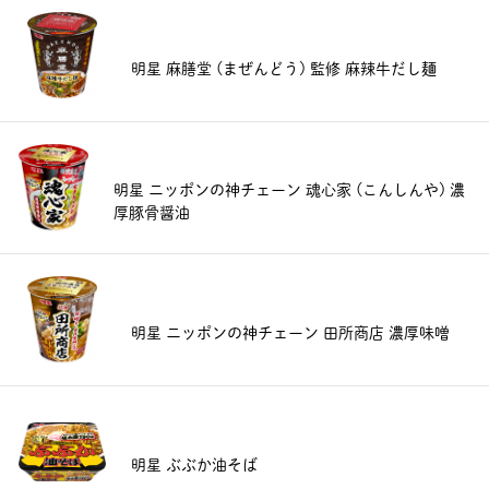
明星 麻膳堂 (まぜんどう) 監修 麻辣牛だし麺
明星 ニッポンの神チェーン 魂心家 (こんしんや) 濃
厚豚骨醤油
明星 ニッポンの神チェーン 田所商店 濃厚味噌
明星 ぶぶか油そば