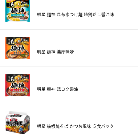
明星 麺神 昆布水つけ麺 地鶏だし醤油味
明星 麺神 濃厚味噌
明星 麺神 鶏コク醤油
明星 鉄板焼そば かつお風味 ５食パック