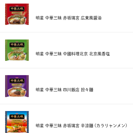
明星 中華三昧 赤坂璃宮 広東風醤油
明星 中華三昧 中國料理北京 北京風香塩
明星 中華三昧 四川飯店 担々麺
明星 中華三昧 赤坂璃宮 辛涼麺 (カラリャンメン)