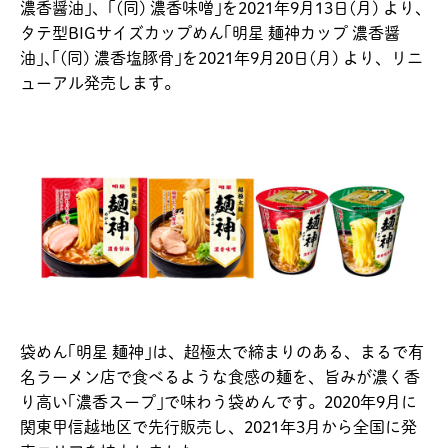
濃香醤油｣、｢(同) 濃香味噌｣を2021年9月13日(月) より､
タテ型BIGサイズカップめん｢明星 麺神カップ 濃香醤
油｣､｢(同) 濃香塩豚骨｣を2021年9月20日(月) より、リニ
ューアル発売します。
袋めん｢明星 麺神｣は、超極太で締まりのある、まるで有
名ラーメン店で食べるような食感の麺を、旨みが濃く香
り高い｢濃香スープ｣で味わう袋めんです。2020年9月に
関東甲信越地区で先行販売し、2021年3月から全国に発