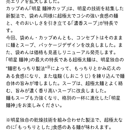
売エリアを拡大しました。
カップめん｢明星 麺神カップ｣は、明星の技術を結集した
新製法で、袋めん同様に超極太でコシの強い食感の麺
と、そのおいしさを引き立てる｢濃香スープ｣が特長で
す。
今回、袋めん・カップめんとも、コンセプトはそのまま
に麺とスープ、パッケージデザインを改良しました。ま
た、袋めんは価格も見直しリニューアル発売します。
｢明星 麺神｣の最大の特長である超極太麺は、明星独自の
※
"麺密もっちり製法"
によって、もっちりとかみ応えの
ある食感になり、また塩麹 (しおこうじ) を練り込んで麺
自体の旨みが増しました。スープは、超極太麺とよく絡
む、旨みが濃く香り高いスープに改良しました。
麺もスープも力強くなり、格別の一杯に進化した｢明星
麺神｣をお楽しみください。
※明星独自の乾燥技術を組み合わせた製法で、超極太な
のに｢もっちりとした｣食感のある麺が味わえます。