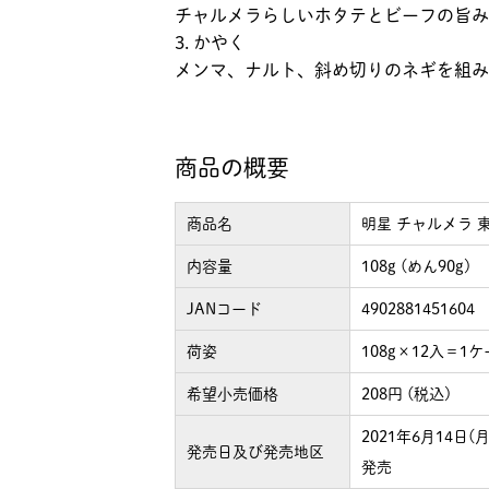
チャルメラらしいホタテとビーフの旨み
3. かやく
メンマ、ナルト、斜め切りのネギを組み
商品の概要
商品名
明星 チャルメラ 
内容量
108g (めん90g)
JANコード
4902881451604
荷姿
108g×12入＝1
希望小売価格
208円 (税込)
2021年6月14日
発売日及び発売地区
発売