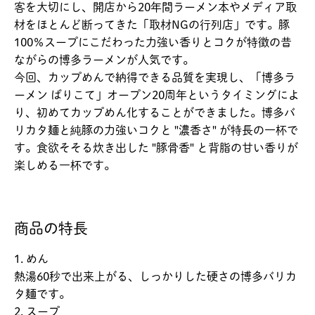
客を大切にし、開店から20年間ラーメン本やメディア取
材をほとんど断ってきた「取材NGの行列店」です。豚
100％スープにこだわった力強い香りとコクが特徴の昔
ながらの博多ラーメンが人気です。
今回、カップめんで納得できる品質を実現し、「博多ラ
ーメン ばりこて」オープン20周年というタイミングによ
り、初めてカップめん化することができました。博多バ
リカタ麺と純豚の力強いコクと "濃香さ" が特長の一杯で
す。食欲そそる炊き出した "豚骨香" と背脂の甘い香りが
楽しめる一杯です。
商品の特長
1. めん
熱湯60秒で出来上がる、しっかりした硬さの博多バリカ
タ麺です。
2. スープ