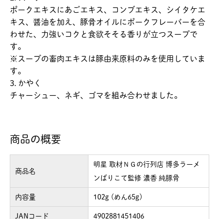
ポークエキスにあごエキス、コンブエキス、シイタケエ
キス、醤油を加え、豚骨オイルにポークフレーバーを合
わせた、力強いコクと食欲そそる香りが立つスープで
す。
※スープの畜肉エキスは豚由来原料のみを使用していま
す。
3. かやく
チャーシュー、ネギ、ゴマを組み合わせました。
商品の概要
明星 取材ＮＧの行列店 博多ラーメ
商品名
ンばりこて監修 濃香 純豚骨
内容量
102g (めん65g)
JANコード
4902881451406