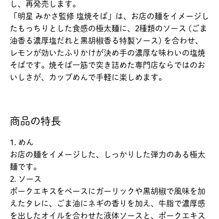
し、再発売します。
「明星 みかさ監修 塩焼そば」は、お店の麺をイメージし
たもっちりとした食感の極太麺に、2種類のソース (ごま
油香る濃厚塩だれと黒胡椒香る特製ソース) を合わせ、
レモンが効いたふりかけが決め手の濃厚な味わいの塩焼
そばです。焼そば一筋で突き詰めた専門店ならではのお
いしさが、カップめんで手軽に楽しめます。
商品の特長
1. めん
お店の麺をイメージした、しっかりした弾力のある極太
麺です。
2. ソース
ポークエキスをベースにガーリックや黒胡椒で風味を加
えたタレに、ごま油にネギの香りを加え、牛脂で濃厚感
を出したオイルを合わせた液体ソースと、ポークエキス