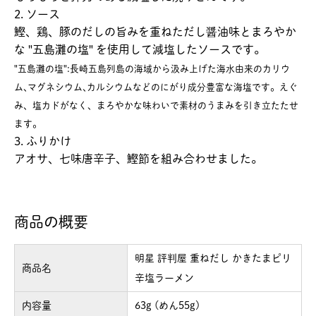
2. ソース
鰹、鶏、豚のだしの旨みを重ねただし醤油味とまろやか
な "五島灘の塩" を使用して減塩したソースです。
"五島灘の塩":長崎五島列島の海域から汲み上げた海水由来のカリウ
ム､マグネシウム､カルシウムなどのにがり成分豊富な海塩です。えぐ
み、塩カドがなく、まろやかな味わいで素材のうまみを引き立たたせ
ます。
3. ふりかけ
アオサ、七味唐辛子、鰹節を組み合わせました。
商品の概要
明星 評判屋 重ねだし かきたまピリ
商品名
辛塩ラーメン
内容量
63g (めん55g)