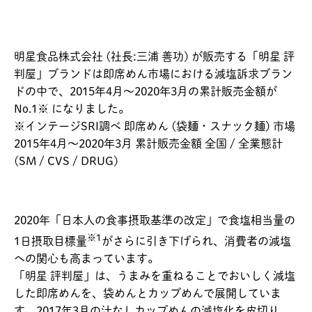
明星食品株式会社 (社長:三浦 善功) が販売する「明星 評
判屋」ブランドは即席めん市場における減塩訴求ブラン
ドの中で、2015年4月～2020年3月の累計販売金額が
No.1※ になりました。
※インテージSRI調べ 即席めん (袋麺・スナック麺) 市場
2015年4月～2020年3月 累計販売金額 全国 / 全業態計
(SM / CVS / DRUG)
2020年「日本人の食事摂取基準の改定」で食塩相当量の
※1
1日摂取目標量
がさらに引き下げられ、消費者の減塩
への関心も高まっています。
「明星 評判屋」は、うまみを重ねることでおいしく減塩
した即席めんを、袋めんとカップめんで展開していま
す。2017年3月の汁なしカップめんの減塩化を皮切り