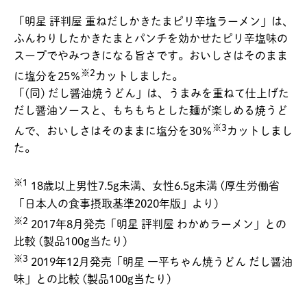
「明星 評判屋 重ねだしかきたまピリ辛塩ラーメン」は、
ふんわりしたかきたまとパンチを効かせたピリ辛塩味の
スープでやみつきになる旨さです。おいしさはそのまま
※2
に塩分を25％
カットしました。
「(同) だし醤油焼うどん」は、うまみを重ねて仕上げた
だし醤油ソースと、もちもちとした麺が楽しめる焼うど
※3
んで、おいしさはそのままに塩分を30％
カットしまし
た。
※1
18歳以上男性7.5g未満、女性6.5g未満 (厚生労働省
「日本人の食事摂取基準2020年版」より)
※2
2017年8月発売「明星 評判屋 わかめラーメン」との
比較 (製品100g当たり)
※3
2019年12月発売「明星 一平ちゃん焼うどん だし醤油
味」との比較 (製品100g当たり)