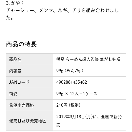
3. かやく
チャーシュー、メンマ、ネギ、チリを組み合わせまし
た。
商品の特長
商品名
明星 らーめん颯人監修 焦がし味噌
内容量
99g (めん75g)
JANコード
4902881435482
荷姿
99g × 12入＝1ケース
希望小売価格
210円 (税別)
2019年3月18日(月)に、全国で新発
発売日及び発売地区
売