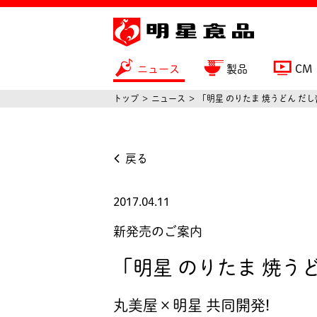
ニュース
製品
CM
トップ
ニュース
「明星 のりたま 焼うどん だし
戻る
2017.04.11
新発売のご案内
「明星 のりたま 焼うど
丸美屋×明星 共同開発!