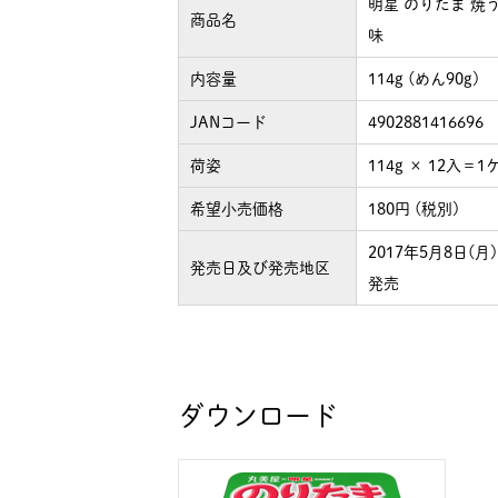
明星 のりたま 焼
商品名
味
内容量
114g (めん90g)
JANコード
4902881416696
荷姿
114g × 12入＝
希望小売価格
180円 (税別)
2017年5月8日(
発売日及び発売地区
発売
ダウンロード