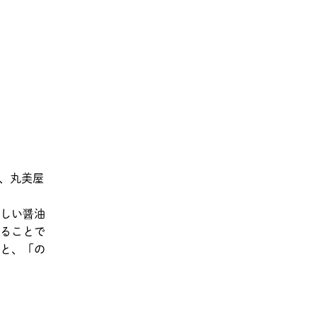
た、丸美屋
しい醤油
ることで
と、「の