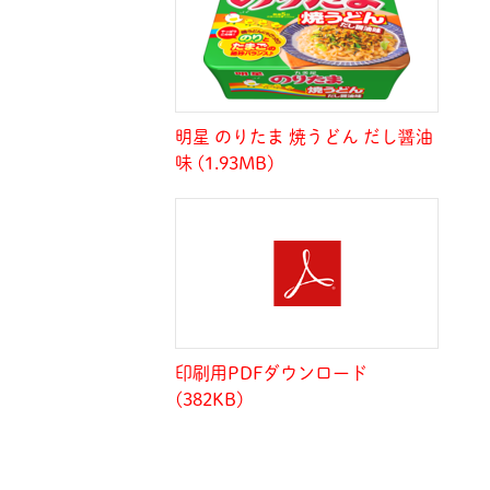
明星 のりたま 焼うどん だし醤油
味 (1.93MB)
印刷用PDFダウンロード
(382KB)