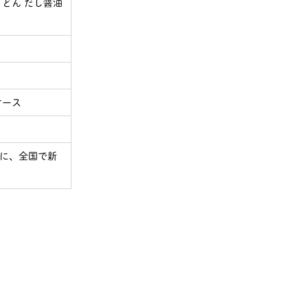
うどん だし醤油
1ケース
月)に、全国で新