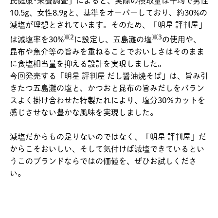
民健康･栄養調査」によると、実際の摂取量は平均で男性
10.5g、女性8.9gと、基準をオーバーしており、約30%の
減塩が理想とされています。そのため、「明星 評判屋」
※2
※3
は減塩率を30%
に設定し、五島灘の塩
の使用や、
昆布や魚介等の旨みを重ねることでおいしさはそのまま
に食塩相当量を抑える設計を実現しました。
今回発売する「明星 評判屋 だし醤油焼そば」は、旨み引
きたつ五島灘の塩と、かつおと昆布の旨みだしをバラン
スよく掛け合わせた特製たれにより、塩分30％カットを
感じさせない豊かな風味を実現しました。
減塩だからもの足りないのではなく、「明星 評判屋」だ
からこそおいしい、そして気付けば減塩できているとい
うこのブランドならではの価値を、ぜひお試しくださ
い。