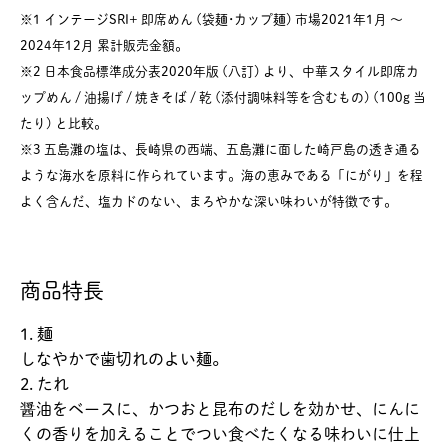
※1 インテージSRI+ 即席めん (袋麺･カップ麺) 市場2021年1月 ～
2024年12月 累計販売金額。
※2 日本食品標準成分表2020年版 (八訂) より、中華スタイル即席カ
ップめん / 油揚げ / 焼きそば / 乾 (添付調味料等を含むもの) (100g 当
たり) と比較。
※3 五島灘の塩は、長崎県の西端、五島灘に面した崎戸島の透き通る
ような海水を原料に作られています。海の恵みである「にがり」を程
よく含んだ、塩カドのない、まろやかな深い味わいが特徴です。
商品特長
1. 麺
しなやかで歯切れのよい麺。
2. たれ
醤油をベースに、かつおと昆布のだしを効かせ、にんに
くの香りを加えることでつい食べたくなる味わいに仕上