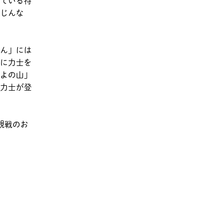
ている特
じんな
ん」には
に力士を
よの山」
力士が登
観戦のお