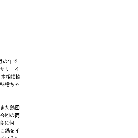
節目の年で
ーサリーイ
日本相撲協
味噌ちゃ
また鶏団
今回の商
試食に伺
こ鍋をイ