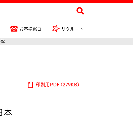
お客様窓口
リクルート
売)
印刷用PDF (279KB)
日本