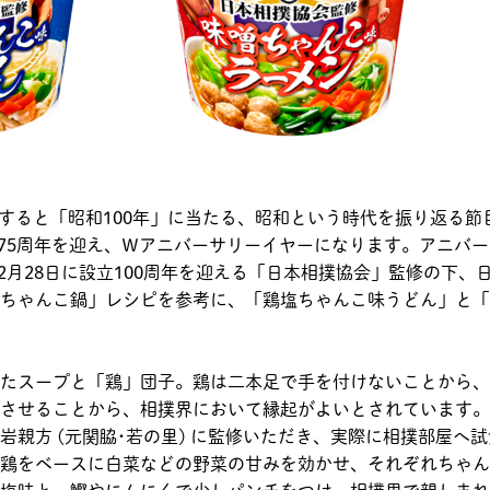
から換算すると「昭和100年」に当たる、昭和という時代を振り返る
立75周年を迎え、Ｗアニバーサリーイヤーになります。アニバ
12月28日に設立100周年を迎える「日本相撲協会」監修の下、
ちゃんこ鍋」レシピを参考に、「鶏塩ちゃんこ味うどん」と「
たスープと「鶏」団子。鶏は二本足で手を付けないことから、
させることから、相撲界において縁起がよいとされています。
親方 (元関脇･若の里) に監修いただき、実際に相撲部屋へ
鶏をベースに白菜などの野菜の甘みを効かせ、それぞれちゃん