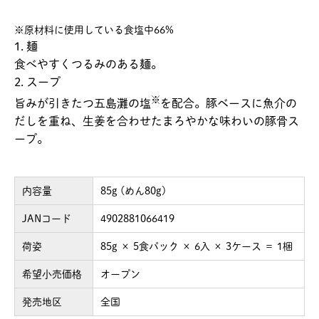
※原材料に使用している食塩中66%
1. 麺
食べやすくつるみのある麺。
2. スープ
※
旨みが引きたつ五島灘の塩
を配合。豚ベースに魚介の
だしを重ね、生姜を合わせたまろやかな味わいの豚骨ス
ープ。
内容量
85g (めん80g)
JANコード
4902881066419
荷姿
85g × 5食パック × 6入 × 3ケース ＝ 1梱
希望小売価格
オープン
発売地区
全国