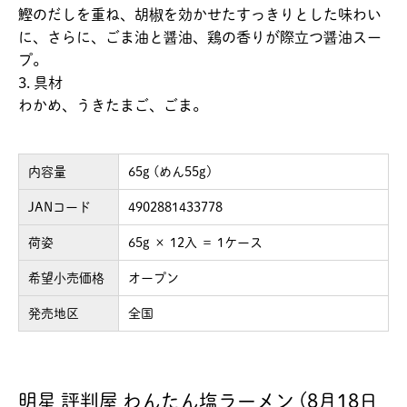
鰹のだしを重ね、胡椒を効かせたすっきりとした味わい
に、さらに、ごま油と醤油、鶏の香りが際立つ醤油スー
プ。
3. 具材
わかめ、うきたまご、ごま。
内容量
65g (めん55g)
JANコード
4902881433778
荷姿
65g × 12入 ＝ 1ケース
希望小売価格
オープン
発売地区
全国
明星 評判屋 わんたん塩ラーメン (8月18日