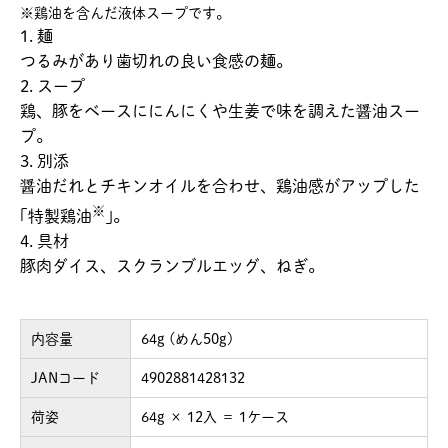
※鶏油を含んだ液体スープです。
1. 麺
つるみがあり歯切れの良い食感の麺。
2. スープ
鶏、豚をベースににんにくや生姜で味を調えた醤油スー
プ。
3. 別添
醤油だれとチキンオイルを合わせ、鶏油感がアップした
※
｢特製鶏油
｣。
4. 具材
豚肉ダイス、スクランブルエッグ、ねぎ。
内容量
64g (めん50g)
JANコード
4902881428132
荷姿
64g × 12入 ＝ 1ケース