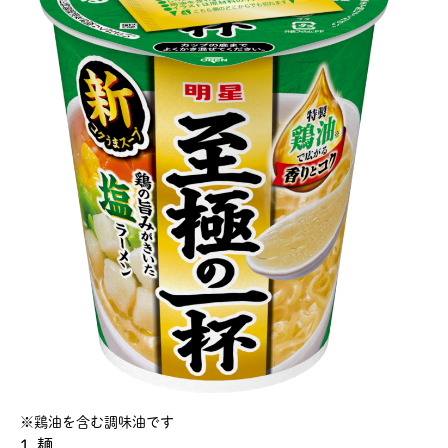
※鶏油を含む調味油です
1. 麺