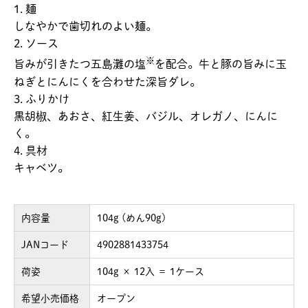
1. 麺
しなやかで歯切れのよい麺。
2. ソース
※
旨みが引きたつ五島灘の塩
を配合。牛と豚の旨みに玉
ねぎとにんにくを合わせた深旨ダレ。
3. ふりかけ
黒胡椒、あおさ、紅生姜、バジル、オレガノ、にんに
く。
4. 具材
キャベツ。
内容量
104g (めん90g)
JANコード
4902881433754
荷姿
104g × 12入 ＝ 1ケース
希望小売価格
オープン