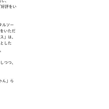
戦し、
ご好評をい
タルソー
をいただ
ス」は、
とした
。
しつつ、
ゃん」ら