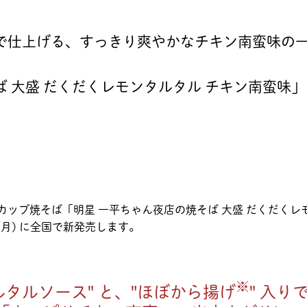
" で仕上げる、すっきり爽やかなチキン南蛮味の
 大盛 だくだくレモンタルタル チキン南蛮味」を
、カップ焼そば「明星 一平ちゃん夜店の焼そば 大盛 だくだくレ
(月) に全国で新発売します。
※
ルタルソース" と、"ほぼから揚げ
" 入り