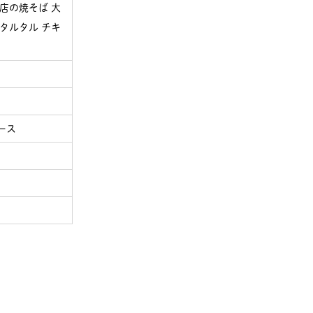
店の焼そば 大
タルタル チキ
ケース