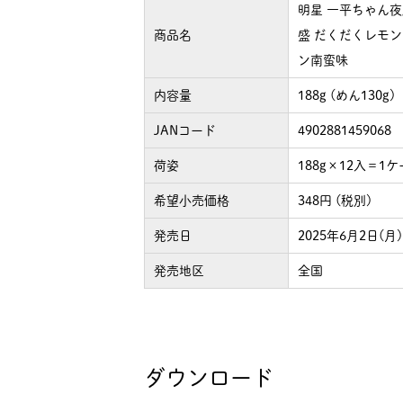
明星 一平ちゃん夜
商品名
盛 だくだくレモン
ン南蛮味
内容量
188g (めん130g)
JANコード
4902881459068
荷姿
188g×12入＝1
希望小売価格
348円 (税別)
発売日
2025年6月2日(月)
発売地区
全国
ダウンロード