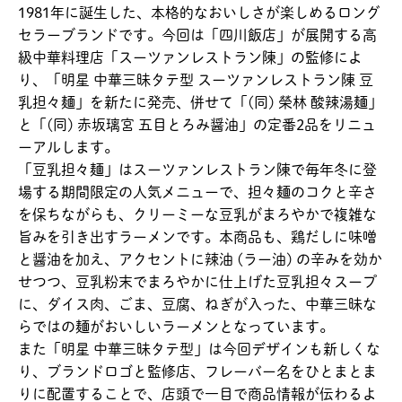
1981年に誕生した、本格的なおいしさが楽しめるロング
セラーブランドです。今回は「四川飯店」が展開する高
級中華料理店「スーツァンレストラン陳」の監修によ
り、「明星 中華三昧タテ型 スーツァンレストラン陳 豆
乳担々麺」を新たに発売、併せて「(同) 榮林 酸辣湯麺」
と「(同) 赤坂璃宮 五目とろみ醤油」の定番2品をリニュ
ーアルします。
「豆乳担々麺」はスーツァンレストラン陳で毎年冬に登
場する期間限定の人気メニューで、担々麺のコクと辛さ
を保ちながらも、クリーミーな豆乳がまろやかで複雑な
旨みを引き出すラーメンです。本商品も、鶏だしに味噌
と醤油を加え、アクセントに辣油 (ラー油) の辛みを効か
せつつ、豆乳粉末でまろやかに仕上げた豆乳担々スープ
に、ダイス肉、ごま、豆腐、ねぎが入った、中華三昧な
らではの麺がおいしいラーメンとなっています。
また「明星 中華三昧タテ型」は今回デザインも新しくな
り、ブランドロゴと監修店、フレーバー名をひとまとま
りに配置することで、店頭で一目で商品情報が伝わるよ