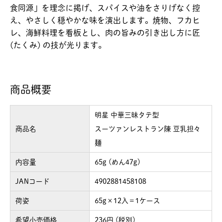
食同源」を理念に掲げ、スパイスや油をさりげなく控
え、やさしく穏やかな味を演出します。焼物、フカヒ
レ、海鮮料理を看板とし、肉の旨みの引き出し方に匠
(たくみ) の技が光ります。
商品概要
明星 中華三昧タテ型
商品名
スーツァンレストラン陳 豆乳担々
麺
内容量
65g (めん47g)
JANコード
4902881458108
荷姿
65g×12入＝1ケース
希望小売価格
236円 (税別)