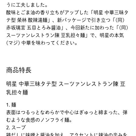
うに工夫しました。
酸味とごま油の香り立ちがアップした「明星 中華三昧タ
テ型 榮林 酸辣湯麺」、新パッケージで引き立つ「(同)
赤坂璃宮 五目とろみ醤油」、今回新たに加わった「(同)
スーツァンレストラン陳 豆乳担々麺」で、明星の本気
(マジ) 中華を味わってください。
商品特長
明星 中華三昧タテ型 スーツァンレストラン陳 豆
乳担々麺
1. 麺
表面はつるっとなめらかで中心はぎゅっと締まった、弾
むような食感のノンフライ麺。
2. スープ
鶏だしに味噌と醤油を加え、アクセントに辣油の辛みを