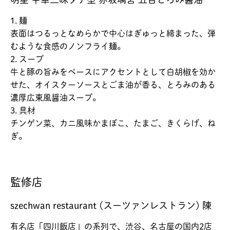
1. 麺
表面はつるっとなめらかで中心はぎゅっと締まった、弾
むような食感のノンフライ麺。
2. スープ
牛と豚の旨みをベースにアクセントとして白胡椒を効か
せた、オイスターソースとごま油が香る、とろみのある
濃厚広東風醤油スープ。
3. 具材
チンゲン菜、カニ風味かまぼこ、たまご、きくらげ、ね
ぎ。
監修店
szechwan restaurant (スーツァンレストラン) 陳
有名店「四川飯店」の系列で、渋谷、名古屋の国内2店