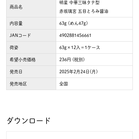
明星 中華三昧タテ型
商品名
赤坂璃宮 五目とろみ醤油
内容量
63g (めん47g)
JANコード
4902881456661
荷姿
63g×12入＝1ケース
希望小売価格
236円 (税別)
発売日
2025年2月24日(月)
発売地区
全国
ダウンロード