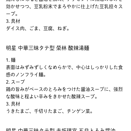
効かせつつ、豆乳粉末でまろやかに仕上げた豆乳担々ス
ープ。
3. 具材
ダイス肉、ごま、豆腐、ねぎ。
明星 中華三昧タテ型 榮林 酸辣湯麺
1. 麺
表面はみずみずしくなめらかで、中心はしっかりした食
感のノンフライ麺。
2. スープ
鶏の旨みがベースのとろみをつけた醤油スープに、強烈
な酸味と程よい辛みをきかせた酸辣スープ。
3. 具材
うきたまご、千切りたまご、チンゲン菜。
明星 中華三昧タテ型 赤坂璃宮 五目とろみ醤油