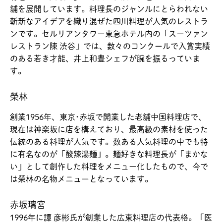
舗を展開しています。料理長のジャンルにとらわれない
斬新なアイデアを織り混ぜた四川料理が人気のレストラ
ンです。セルリアンタワー東急ホテル内の「スーツァン
レストラン陳 渋谷」では、数々のコンクールで入賞実績
のある若き才能、井上和豊シェフが腕を振るっていま
す。
榮林
創業1956年、東京･赤坂で開業した老舗中国料理店で、
現在は神楽坂に店を構えており、最高級の素材を使った
伝統のある料理が人気です。数ある人気料理の中でも特
に有名なのが「酸辣湯麺」。麺好きな料理長が「まかな
い」として創作した料理をメニュー化したもので、今で
は榮林の名物メニューとなっています。
赤坂璃宮
1996年に譚 彦彬氏が創業した広東料理店の代表格。「医