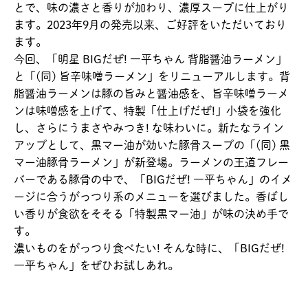
とで、味の濃さと香りが加わり、濃厚スープに仕上がり
ます。2023年9月の発売以来、ご好評をいただいており
ます。
今回、「明星 BIGだぜ! 一平ちゃん 背脂醤油ラーメン」
と「(同) 旨辛味噌ラーメン」をリニューアルします。背
脂醤油ラーメンは豚の旨みと醤油感を、旨辛味噌ラーメ
ンは味噌感を上げて、特製「仕上げだぜ!」小袋を強化
し、さらにうまさやみつき! な味わいに。新たなライン
アップとして、黒マー油が効いた豚骨スープの「(同) 黒
マー油豚骨ラーメン」が新登場。ラーメンの王道フレー
バーである豚骨の中で、「BIGだぜ! 一平ちゃん」のイメ
ージに合うがっつり系のメニューを選びました。香ばし
い香りが食欲をそそる「特製黒マー油」が味の決め手で
す。
濃いものをがっつり食べたい! そんな時に、「BIGだぜ!
一平ちゃん」をぜひお試しあれ。