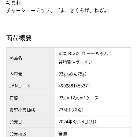
4. 具材
チャーシューチップ、ごま、きくらげ、ねぎ。
商品概要
明星 BIGだぜ! 一平ちゃん
商品名
背脂醤油ラーメン
内容量
93g (めん75g)
JANコード
4902881456371
荷姿
93g×12入＝1ケース
希望小売価格
236円 (税別)
発売日
2024年8月26日(月)
発売地区
全国