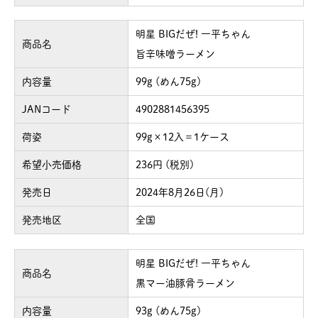
明星 BIGだぜ! 一平ちゃん
商品名
旨辛味噌ラーメン
内容量
99g (めん75g)
JANコード
4902881456395
荷姿
99g×12入＝1ケース
希望小売価格
236円 (税別)
発売日
2024年8月26日(月)
発売地区
全国
明星 BIGだぜ! 一平ちゃん
商品名
黒マー油豚骨ラーメン
内容量
93g (めん75g)