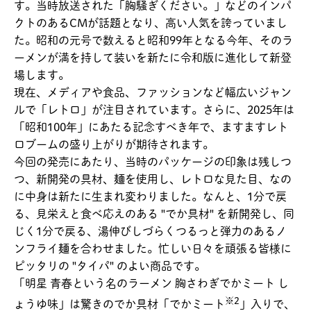
す。当時放送された「胸騒ぎください。」などのインパ
クトのあるCMが話題となり、高い人気を誇っていまし
た。昭和の元号で数えると昭和99年となる今年、そのラ
ーメンが満を持して装いを新たに令和版に進化して新登
場します。
現在、メディアや食品、ファッションなど幅広いジャン
ルで「レトロ」が注目されています。さらに、2025年は
「昭和100年」にあたる記念すべき年で、ますますレト
ロブームの盛り上がりが期待されます。
今回の発売にあたり、当時のパッケージの印象は残しつ
つ、新開発の具材、麺を使用し、レトロな見た目、なの
に中身は新たに生まれ変わりました。なんと、1分で戻
る、見栄えと食べ応えのある "でか具材" を新開発し、同
じく1分で戻る、湯伸びしづらくつるっと弾力のあるノ
ンフライ麺を合わせました。忙しい日々を頑張る皆様に
ピッタリの "タイパ" のよい商品です。
「明星 青春という名のラーメン 胸さわぎでかミート し
※2
ょうゆ味」は驚きのでか具材「でかミート
」入りで、