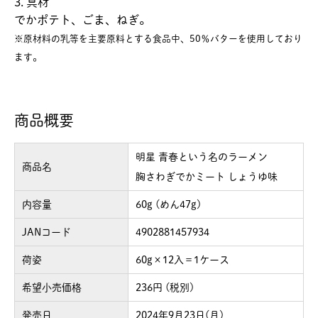
3. 具材
でかポテト、ごま、ねぎ。
※原材料の乳等を主要原料とする食品中、50％バターを使用しており
ます。
商品概要
明星 青春という名のラーメン
商品名
胸さわぎでかミート しょうゆ味
内容量
60g (めん47g)
JANコード
4902881457934
荷姿
60g×12入＝1ケース
希望小売価格
236円 (税別)
発売日
2024年9月23日(月)