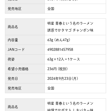
発売地区
全国
明星 青春という名のラーメン
商品名
誘惑でかタマゴ チャンポン味
内容量
63g (めん47g)
JANコード
4902881457958
荷姿
63g×12入＝1ケース
希望小売価格
236円 (税別)
発売日
2024年9月23日(月)
発売地区
全国
明星 青春という名のラーメン
商品名
純情でかポテト しおバター味