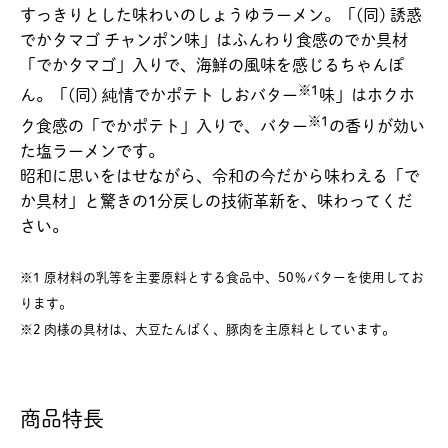
すっきりとした味わいのしょうゆラーメン。「(同) 誘惑
でかタマゴ チャンポン味」はふんわり食感のでか具材
「でかタマゴ」入りで、海鮮の風味を感じるちゃんぽ
※1
ん。「(同) 純情でかポテト しおバター
味」はホクホ
※1
ク食感の「でかポテト」入りで、バター
の香りが効い
た塩ラーメンです。
昭和に思いをはせながら、令和の今だから味わえる「で
か具材」と驚きの1分戻しの技術革新を、味わってくだ
さい。
※1 原材料の乳等を主要原料とする食品中、50％バターを使用してお
ります。
※2 肉様の具材は、大豆たんぱく、豚肉を主原料としています。
商品特長