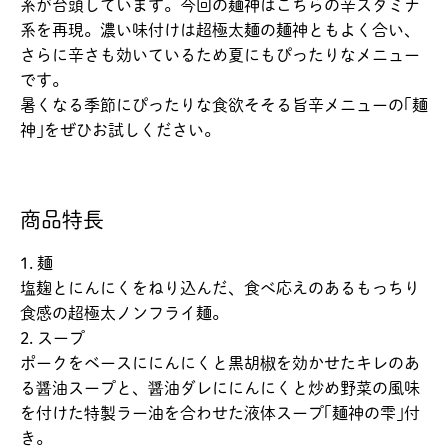
系が台頭しています。今回の麺神はこちらの辛スタミナ
系を再現。濃い味付けは超極太麺の麺神ともよく合い、
さらに辛さも効いているため夏にもぴったりなメニュー
です。
暑くなる季節にぴったりな食欲そそる旨辛メニューの｢麺
神｣をぜひお試しください。
商品特長
1. 麺
塩麹とにんにくをねり込んだ、食べ応えのあるもっちり
食感の超極太ノンフライ麺。
2. スープ
ポークをベースににんにくと黒胡椒を効かせたキレのあ
る醤油スープと、醤油ダレににんにくと炒め野菜の風味
を付けた特製ラー油を合わせた液体スープ｢麺神の雫｣付
き。