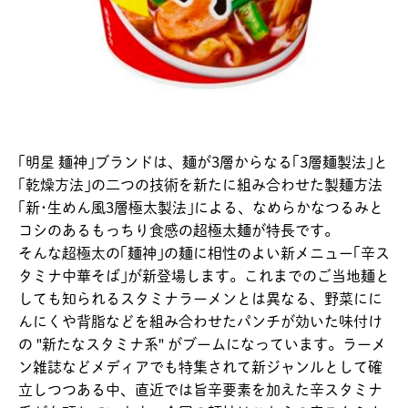
｢明星 麺神｣ブランドは、麺が3層からなる｢3層麺製法｣と
｢乾燥方法｣の二つの技術を新たに組み合わせた製麺方法
｢新･生めん風3層極太製法｣による、なめらかなつるみと
コシのあるもっちり食感の超極太麺が特長です。
そんな超極太の｢麺神｣の麺に相性のよい新メニュー｢辛ス
タミナ中華そば｣が新登場します。これまでのご当地麺と
しても知られるスタミナラーメンとは異なる、野菜にに
んにくや背脂などを組み合わせたパンチが効いた味付け
の "新たなスタミナ系" がブームになっています。ラーメ
ン雑誌などメディアでも特集されて新ジャンルとして確
立しつつある中、直近では旨辛要素を加えた辛スタミナ