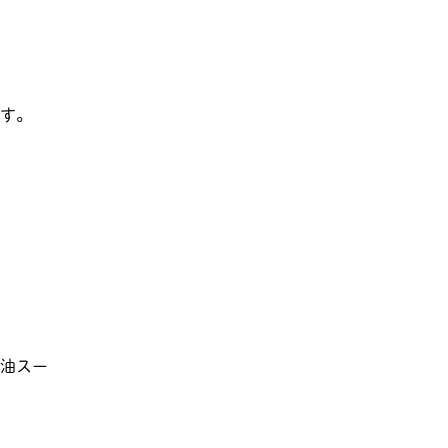
ます。
油スー