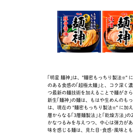
｢明星 麺神｣は、"麺密もっちり製法
"
※
のある食感の｢超極太麺｣と、コク深く
つ最新の麺技術を加えることで麺がさら
新生｢麺神｣の麺は、もはや生めんのも
は、現在の "麺密もっちり製法
" に
※
層からなる｢3層麺製法｣と｢乾燥方法｣
かなつるみを与えつつ、中心は弾力があ
味を感じる麺は、見た目･食感･風味と