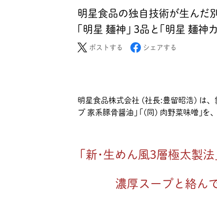
明星食品の独自技術が生んだ別
｢明星 麺神｣ 3品と｢明星 麺神
ポストする
シェアする
明星食品株式会社 (社長:豊留昭浩) は、袋
プ 家系豚骨醤油｣ ｢(同) 肉野菜味噌｣
｢新･生めん風3層極太製
濃厚スープと絡ん