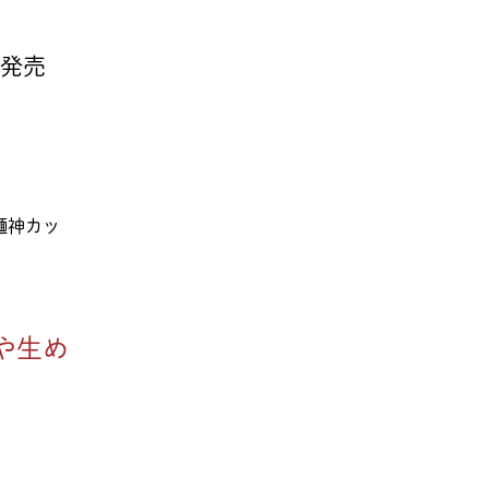
ル発売
 麺神カッ
や生め