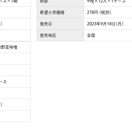
ケース＝1梱
荷姿
99g×12入＝1ケース
希望小売価格
278円 (税別)
)
発売日
2023年9月18日(月)
発売地区
全国
肉野菜味噌
ケース
)