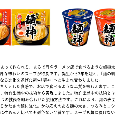
 によって作られる、まるで有名ラーメン店で食べるような超極
濃厚な味わいのスープが特長です。誕生から3年を迎え、｢麺の明
なる進化を遂げた新生｢麺神｣へと生まれ変わりました。
っちりとした食感で、お店で食べるような品質を味わえます。
加え、特許出願中の技術から実現しました。特許出願中の技術とは
の2つの技術を組み合わせた製麺方法です。これにより、麺の表
るかたさの麺に強化。かみ応えのある麺の太さ、つるみとコシ
もに生めんと比べても遜色ない品質です。スープも麺に負けな