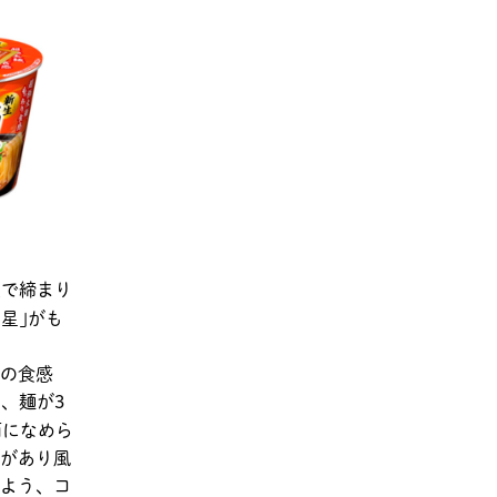
太で締まり
星｣がも
この食感
、麺が3
面になめら
があり風
いよう、コ