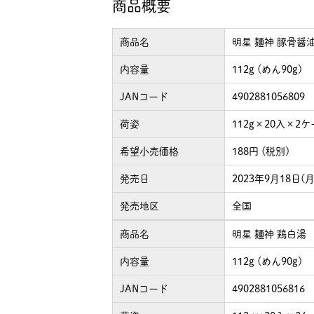
商品概要
商品名
明星 麺神 豚骨醤
内容量
112g (めん90g)
JANコード
4902881056809
荷姿
112g×20入×2
希望小売価格
188円 (税別)
発売日
2023年9月18日(月
発売地区
全国
商品名
明星 麺神 鶏白湯
内容量
112g (めん90g)
JANコード
4902881056816