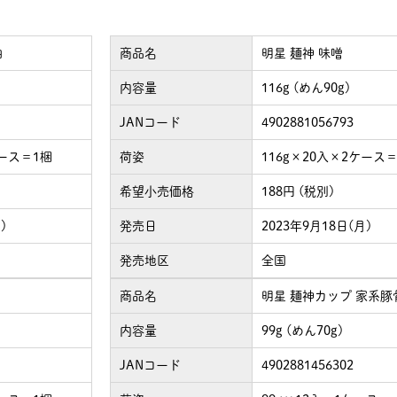
油
商品名
明星 麺神 味噌
内容量
116g (めん90g)
JANコード
4902881056793
ケース＝1梱
荷姿
116g×20入×2ケース
希望小売価格
188円 (税別)
)
発売日
2023年9月18日(月)
発売地区
全国
商品名
明星 麺神カップ 家系豚
内容量
99g (めん70g)
JANコード
4902881456302