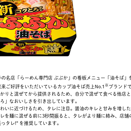
寺の名店「らーめん専門店 ぶぶか」の看板メニュー「油そば」
※
以来ご好評をいただいているカップ油そば売上No.1
ブランド
かりと混ぜてから提供されるため、自分で混ぜて食べる他店と
ろ」なおいしさを引き出しています。
わいに近づけるため、タレに注目。醤油のキレと甘みを増した
レを麺に混ぜる前に3秒間振ると、タレがより麺に絡み、店舗
っタレ!" を推奨しています。