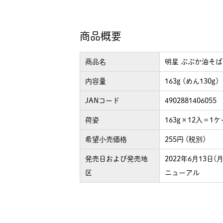
商品概要
商品名
明星 ぶぶか油そば
内容量
163g (めん130g)
JANコード
4902881406055
荷姿
163g×12入＝1
希望小売価格
255円 (税別)
発売日および発売地
2022年6月13日
区
ニューアル