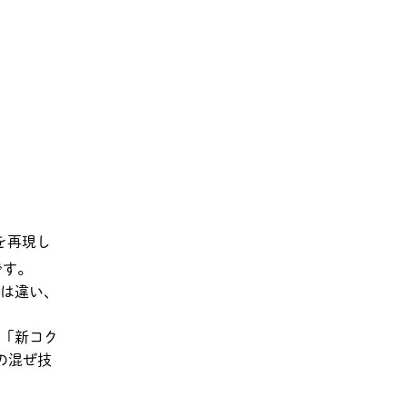
を再現し
です。
は違い、
「新コク
の混ぜ技