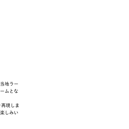
ご当地ラー
ームとな
を再現しま
お楽しみい