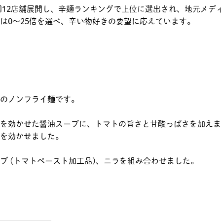
国12店舗展開し、辛麺ランキングで上位に選出され、地元メデ
は0～25倍を選べ、辛い物好きの要望に応えています。
のノンフライ麺です。
を効かせた醤油スープに、トマトの旨さと甘酸っぱさを加えま
を効かせました。
ブ (トマトペースト加工品)、ニラを組み合わせました。