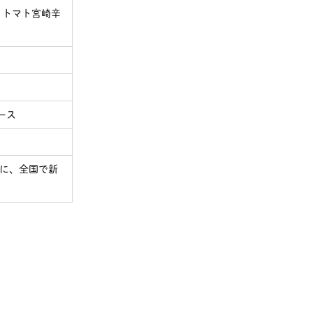
 トマト宮崎辛
ケース
月)に、全国で新