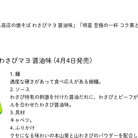
夜店の焼そば わさびマヨ 醤油味」「明星 至極の一杯 コク黒
さびマヨ 醤油味 (4月4日発売)
1. 麺
適度な硬さがあって食べ応えがある細麺。
2. ソース
わさび特有の刺激を付けた醤油だれに、わさびとビーフが
ルを合わせたわさび醤油味。
3. 具材
キャベツ。
4. ふりかけ
クセになる味わいの本山葵と山わさびのパウダーを配合し