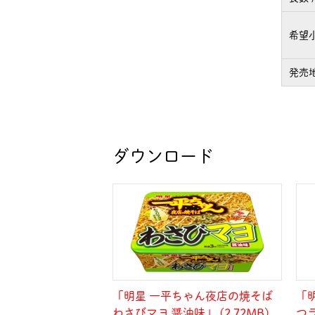
希望
発売
ダウンロード
「明星 一平ちゃん夜店の焼そば
「
わさびマヨ 醤油味」 (2.72MB)
つラ