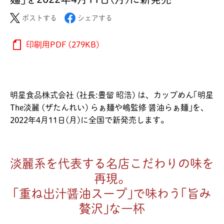
ポストする
シェアする
印刷用PDF (279KB)
明星食品株式会社 (社長:豊留 昭浩) は、カップめん｢明星
The淡麗 (ザたんれい) らぁ麺や嶋監修 醤油らぁ麺｣を、
2022年4月11日(月)に全国で新発売します。
淡麗系を代表する名店こだわりの味を
再現。
｢重ね出汁醤油スープ｣で味わう｢旨み
贅沢｣な一杯