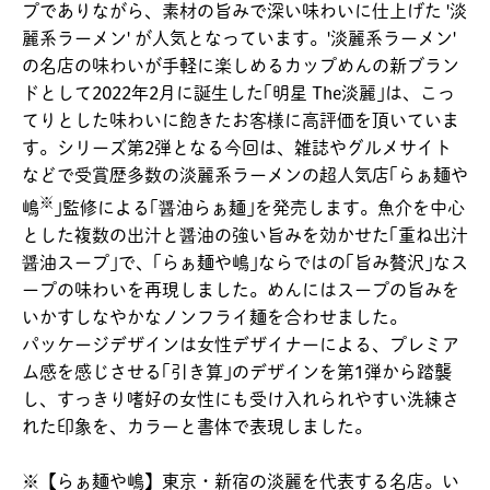
プでありながら、素材の旨みで深い味わいに仕上げた '淡
麗系ラーメン' が人気となっています。'淡麗系ラーメン'
の名店の味わいが手軽に楽しめるカップめんの新ブラン
ドとして2022年2月に誕生した｢明星 The淡麗｣は、こっ
てりとした味わいに飽きたお客様に高評価を頂いていま
す。シリーズ第2弾となる今回は、雑誌やグルメサイト
などで受賞歴多数の淡麗系ラーメンの超人気店｢らぁ麺や
※
嶋
｣監修による｢醤油らぁ麺｣を発売します。魚介を中心
とした複数の出汁と醤油の強い旨みを効かせた｢重ね出汁
醤油スープ｣で、｢らぁ麺や嶋｣ならではの｢旨み贅沢｣なス
ープの味わいを再現しました。めんにはスープの旨みを
いかすしなやかなノンフライ麺を合わせました。
パッケージデザインは女性デザイナーによる、プレミア
ム感を感じさせる｢引き算｣のデザインを第1弾から踏襲
し、すっきり嗜好の女性にも受け入れられやすい洗練さ
れた印象を、カラーと書体で表現しました。
※【らぁ麺や嶋】東京・新宿の淡麗を代表する名店。い