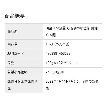
商品概要
明星 The淡麗 らぁ麺や嶋監修 醤油
商品名
らぁ麺
内容量
102g (めん65g)
JANコード
4902881453233
荷姿
102g×12入＝1ケース
希望小売価格
260円(税別)
発売日および発売地
2022年4月11日(月)に、全国で新発
区
売