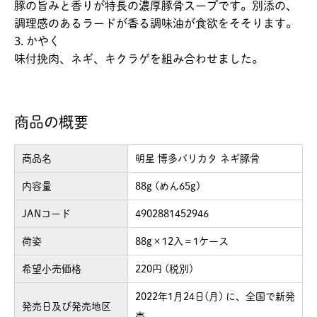
豚の旨みと香りが特長の濃厚豚骨スープです。別添の、
調理感のあるラードが香る調味油が食欲をそそります。
3. かやく
味付挽肉、ネギ、キクラゲを組み合わせました。
商品の概要
商品名
明星 博多バリカタ ネギ豚骨
内容量
88g (めん65g)
JANコード
4902881452946
荷姿
88g×12入＝1ケース
希望小売価格
220円 (税別)
2022年1月24日(月) に、全国で新発
発売日及び発売地区
売