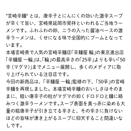
"宮崎辛麺" とは、唐辛子とにんにくの効いた激辛スープ
が辛くて旨い、宮崎県延岡市発祥といわれるご当地ラー
メンです。ふわふわの卵、ニラの入った醤油ベースの激
辛ラーメンは、くせになる味で全国的にブームとなって
います。
本場宮崎県で人気の宮崎辛麺店｢辛麺屋 輪｣の東京進出店
｢辛麺屋 一輪｣は､｢輪｣の最高辛さの｢25辛｣よりも辛い｢50
辛 (マグマ)｣までメニュー展開し、多くのメディアに取
り上げられている注目店です。
今回の新商品は、｢辛麺屋 一輪｣監修の下、｢50辛｣の宮崎
辛麺を再現しました。本場宮崎辛麺のおいしさはそのま
まに、粗い唐辛子の粒がマグマの如くドロドロと麺に絡
みつく激辛ラーメンです｡スープ表面を真っ赤に染める大
量の粗唐辛子が引き立てる辛さと、その辛さに負けない
ほどの旨味が湧き上がるスープに仰天すること間違いな
しです。