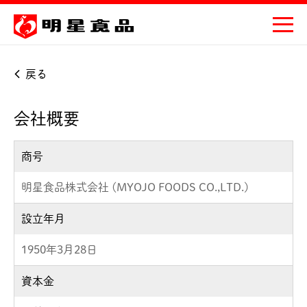
戻る
会社概要
商号
明星食品株式会社 (MYOJO FOODS CO.,LTD.)
設立年月
1950年3月28日
資本金