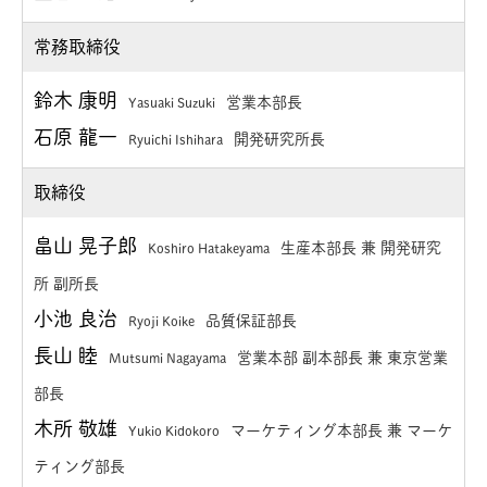
常務取締役
鈴木 康明
営業本部長
Yasuaki Suzuki
石原 龍一
開発研究所長
Ryuichi Ishihara
取締役
畠山 晃子郎
生産本部長 兼 開発研究
Koshiro Hatakeyama
所 副所長
小池 良治
品質保証部長
Ryoji Koike
長山 睦
営業本部 副本部長 兼 東京営業
Mutsumi Nagayama
部長
木所 敬雄
マーケティング本部長 兼 マーケ
Yukio Kidokoro
ティング部長