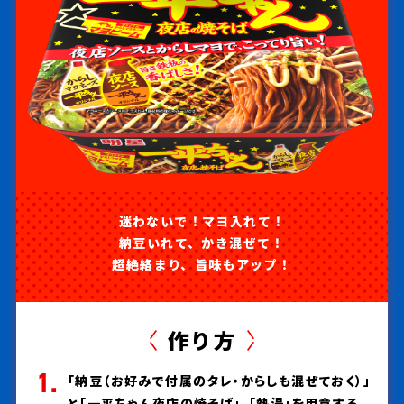
迷わないで！マヨ入れて！
納豆いれて、かき混ぜて！
超絶絡まり、旨味もアップ！
作り方
「納豆（お好みで付属のタレ・からしも混ぜておく）」
と「一平ちゃん夜店の焼そば」、「熱湯」を用意する