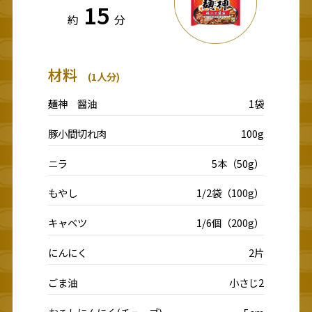
15
約
分
材料
(1人分)
麺神 醤油
1袋
豚小間切れ肉
100g
ニラ
5本（50g）
もやし
1/2袋（100g）
キャベツ
1/6個（200g）
にんにく
2片
ごま油
小さじ2