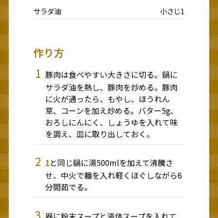
サラダ油
小さじ1
作り方
1
豚肉は食べやすい大きさに切る。鍋に
サラダ油を熱し、豚肉を炒める。豚肉
に火が通ったら、もやし、ほうれん
草、コーンを加え炒める。バター5g、
おろしにんにく、しょうゆを入れて味
を調え、皿に取り出しておく。
2
1
と同じ鍋に湯500mlを加えて沸騰さ
せ、中火で麺を入れ軽くほぐしながら6
分間茹でる。
3
器に粉末スープと液体スープを入れて