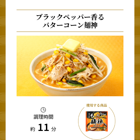
ブラックペッパー香る
バターコーン麺神
調理時間
11
約
分