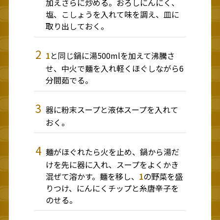
加えさらに炒める。おろしにんにく、
塩、こしょうを入れて味を調え、皿に
取り出しておく。
2
1
と同じ鍋に湯500mlを加えて沸騰さ
せ、中火で麺を入れ軽くほぐしながら6
分間茹でる。
3
器に粉末スープと液体スープを入れて
おく。
4
麺がほぐれたら火を止め、鍋から湯だ
けを先に器に入れ、スープをよくかき
混ぜて溶かす。麺を移し、
1
の野菜を盛
りつけ、にんにくチップと糸唐辛子を
のせる。